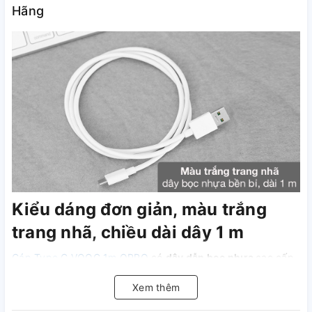
Hãng
Kiểu dáng đơn giản, màu trắng
trang nhã, chiều dài dây 1 m
Cáp Type C VOOC 1m OPPO
có
dây dẫn bọc nhựa
cao cấp,
dày dặn, kháng vỡ,
chuôi kim loại
cứng cáp tăng độ bền
Xem thêm
cho dây cáp