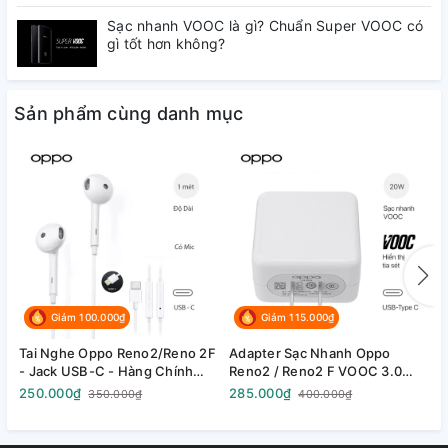
Chính sách bảo hành và đổi trả rõ ràng
Sạc nhanh VOOC là gì? Chuẩn Super VOOC có
Sự hài lòng với mỗi sản phẩm được bán ra là thành công
gì tốt hơn không?
của
phukienoppo.com
---------------------------------------------------------
Sản phẩm cùng danh mục
---
Giảm 100.000₫
Giảm 115.000₫
Tai Nghe Oppo Reno2/Reno 2F
Adapter Sạc Nhanh Oppo
B
- Jack USB-C - Hàng Chính
Reno2 / Reno2 F VOOC 3.0
R
Hãng - Fullbox
20W - Hàng Chính Hãng
-
250.000₫
285.000₫
3
350.000₫
400.000₫