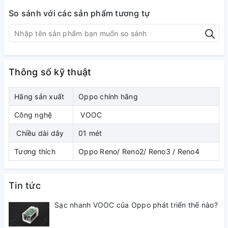
So sánh với các sản phẩm tương tự
Thông số kỹ thuật
Hãng sản xuất
Oppo chính hãng
Công nghệ
VOOC
Tăng tốc độ sạc qua công nghệ
Chiều dài dây
01 mét
sạc nhanh VOOC với công suất
Tương thích
Oppo Reno/ Reno2/ Reno3 / Reno4
lớn
Tin tức
Sạc nhanh VOOC của Oppo phát triển thế nào?