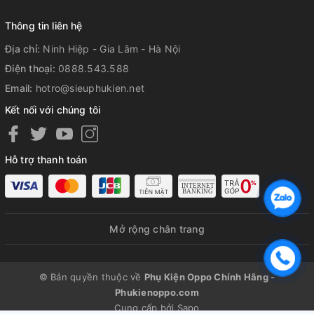
Cáp Sạc Nhanh Oppo VOOC Type C Chính Hãng
- bảo hành
Thông tin liên hệ
06 tháng - 1 đổi -1 (đổi mới) có giá: 250.000vnđ - đang
được giảm giá 135.000 vnđ
Địa chỉ:
Ninh Hiệp - Gia Lâm - Hà Nội
Điện thoại:
0888.543.588
Email:
hotro@sieuphukien.net
Kết nối với chúng tôi
Hỗ trợ thanh toán
Mở rộng chân trang
© Bản quyền thuộc về
Phụ Kiện Oppo Chính Hãng -
Phukienoppo.com
Với chiều dài dây 01 mét - trên thân sạc USB-C, một cổng có
Cung cấp bởi
Sapo