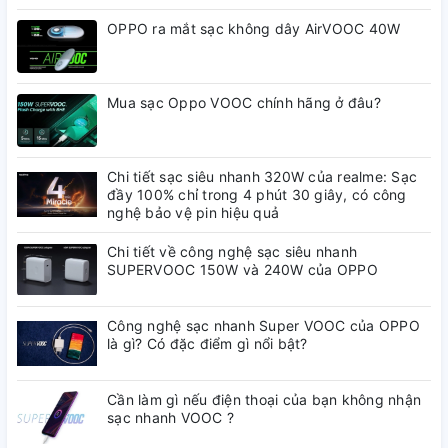
OPPO ra mắt sạc không dây AirVOOC 40W
Mua sạc Oppo VOOC chính hãng ở đâu?
Chi tiết sạc siêu nhanh 320W của realme: Sạc
Cáp Sạc Nhanh Oppo
đầy 100% chỉ trong 4 phút 30 giây, có công
nghệ bảo vệ pin hiệu quả
VOOC 3.0 USB Type C
Chi tiết về công nghệ sạc siêu nhanh
SUPERVOOC 150W và 240W của OPPO
Dây Dài 1 Mét
Công nghệ sạc nhanh Super VOOC của OPPO
là gì? Có đặc điểm gì nổi bật?
--------------------------------------------------------
Sản phẩm của
phukienoppo.com
được cam kết hàng 100%
Cần làm gì nếu điện thoại của bạn không nhận
là hàng chính hãng
sạc nhanh VOOC ?